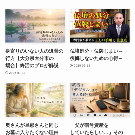
身寄りのいない​人の​遺骨の​
仏壇処分・位牌じまい​～
行方​【大分県大分市の​
後悔しないための​心得～
場合】終活の​プロが​解説
2026-07-13
2026-07-22
奥さんが​旦那さんと​同じ​
「父が​暗号資産を​
お墓に​入りたくない​理由
していたらしい…」​その​