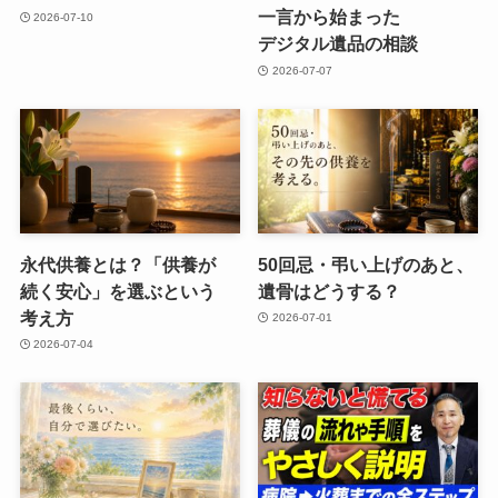
一言から​始まった​
2026-07-10
デジタル遺品の​相談
2026-07-07
永代供養とは？​「供養が​
50回忌・弔い​上げの​あと、​
続く​安心」を​選ぶと​いう​
遺骨は​どうする？
考え方
2026-07-01
2026-07-04