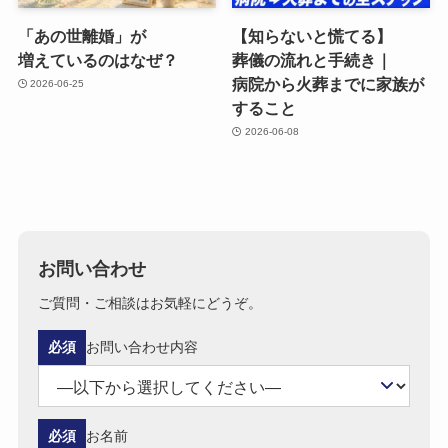
「あの​世離婚」が​
【知らないと​慌てる​】
増えているのは​なぜ？
葬儀の​流れと​手続き｜
病院から​火葬までに​家族が​
2026-06-25
する​こと
2026-06-08
お問い合わせ
ご質問・ご相談はお気軽にどうぞ。
必須
お問い合わせ内容
必須
お名前