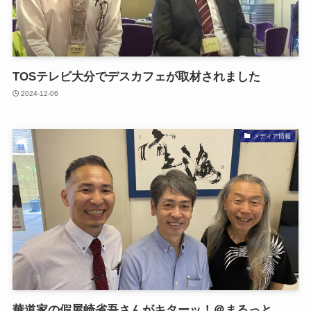
TOSテレビ大分で​デスカフェが​取材されました
2024-12-06
メディア情報
華道家の​假屋崎省吾さんが​キターッ！​＠まるっと​