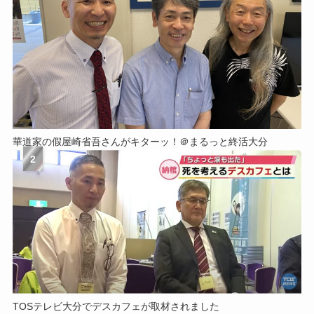
華道家の​假屋崎省吾さんが​キターッ！​＠まるっと​終活大分
2
TOSテレビ大分で​デスカフェが​取材されました