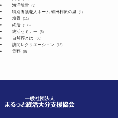
海洋散骨
(3)
特別養護老人ホーム 碩田柞原の里
(1)
粉骨
(11)
終活
(136)
終活セミナー
(5)
自然葬とは
(60)
訪問レクリエーション
(13)
骨葬
(8)