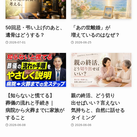
50回忌・弔い​上げの​あと、​
「あの​世離婚」が​
遺骨は​どうする？
増えているのは​なぜ？
2026-07-01
2026-06-25
【知らないと​慌てる​】
親の​終活、​どう​切り​
葬儀の​流れと​手続き｜
出せばいい？​言えない​
病院から​火葬までに​家族が​
気持ちと、​自然に​話せる​
する​こと
タイミング
2026-06-08
2026-06-06