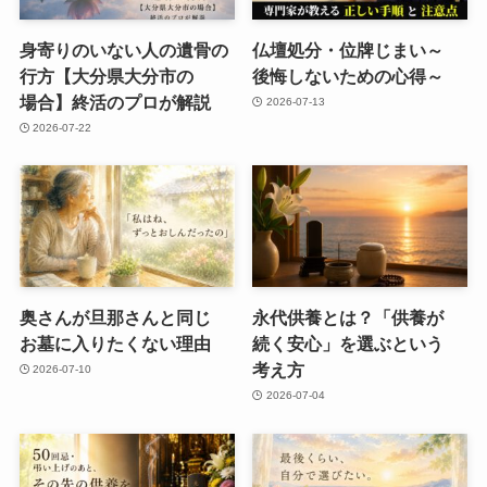
身寄りのいない​人の​遺骨の​
仏壇処分・位牌じまい​～
行方​【大分県大分市の​
後悔しないための​心得～
場合】終活の​プロが​解説
2026-07-13
2026-07-22
奥さんが​旦那さんと​同じ​
永代供養とは？​「供養が​
お墓に​入りたくない​理由
続く​安心」を​選ぶと​いう​
考え方
2026-07-10
2026-07-04