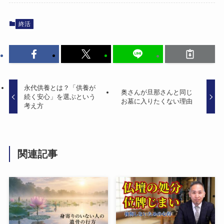
終活
永代供養とは？​「供養が​
奥さんが​旦那さんと​同じ​
続く​安心」を​選ぶと​いう​
お墓に​入りたくない​理由
考え方
関連記事