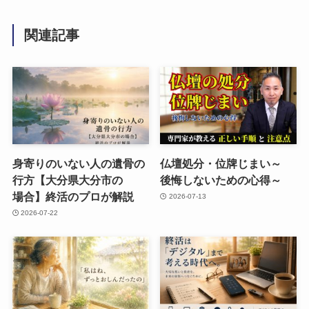
関連記事
身寄りのいない​人の​遺骨の​
仏壇処分・位牌じまい​～
行方​【大分県大分市の​
後悔しないための​心得～
場合】終活の​プロが​解説
2026-07-13
2026-07-22