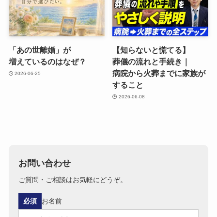
「あの​世離婚」が​
【知らないと​慌てる​】
増えているのは​なぜ？
葬儀の​流れと​手続き｜
病院から​火葬までに​家族が​
2026-06-25
する​こと
2026-06-08
お問い合わせ
ご質問・ご相談はお気軽にどうぞ。
必須
お名前