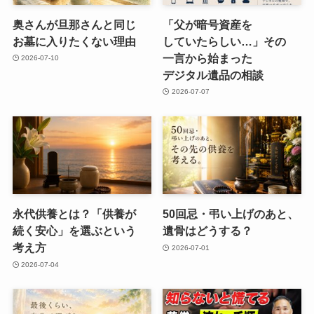
奥さんが​旦那さんと​同じ​
「父が​暗号資産を​
お墓に​入りたくない​理由
していたらしい…」​その​
一言から​始まった​
2026-07-10
デジタル遺品の​相談
2026-07-07
永代供養とは？​「供養が​
50回忌・弔い​上げの​あと、​
続く​安心」を​選ぶと​いう​
遺骨は​どうする？
考え方
2026-07-01
2026-07-04