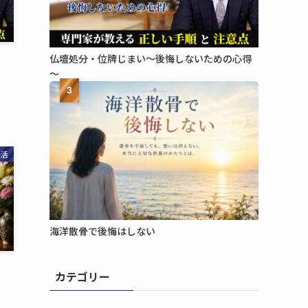
仏壇処分・位牌じまい​～後悔しないための​心得
～
3
終活
海洋散骨で​後悔は​しない
カテゴリー