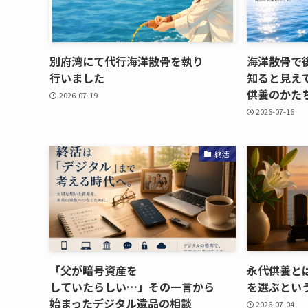
別府湾にて代行海洋散骨を​執り​
海洋散骨で​
行いました
知ると​見えて
供養のかた
2026-07-19
2026-07-16
終活
「父が​暗号資産を​
永代供養とは
していたらしい…」​その​一言から​
を​選ぶと​い
始まった​デジタル遺品の​相談
2026-07-04