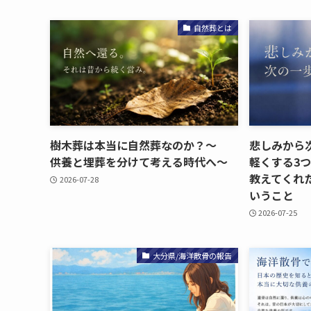
自然葬とは
樹木葬は​本当に​自然葬なのか？​～
悲しみから​次
供養と​埋葬を​分けて​考える​時代へ​～
軽く​する​3
教えてくれた
2026-07-28
いう​こと
2026-07-25
大分県/海洋散骨の報告