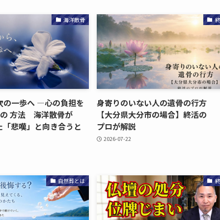
海洋散骨
の​一歩へ​ ―心の​負担を​
身寄りのいない​人の​遺骨の​行方​
つの​ 方​法 海洋散骨が​
【大分県大分市の​場合】終活の​
​「悲嘆」と​向き合うと​
プロが​解説
2026-07-22
自然葬とは