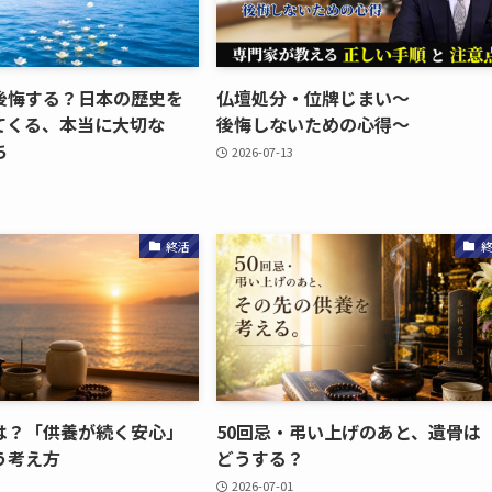
後悔する？​日本の​歴史を​
仏壇処分・位牌じまい​～
くる、​本当に​大切な​
後悔しないための​心得～
ち
2026-07-13
終活
？​「供養が​続く​安心」
50回忌・弔い​上げの​あと、​遺骨は​
う​考え方
どうする？
2026-07-01