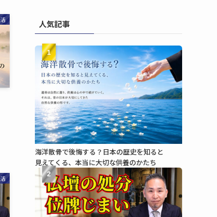
終活
人気記事
1
海洋散骨で​後悔する？​日本の​歴史を​知ると​
見えてくる、​本当に​大切な​供養のかたち
2
終活