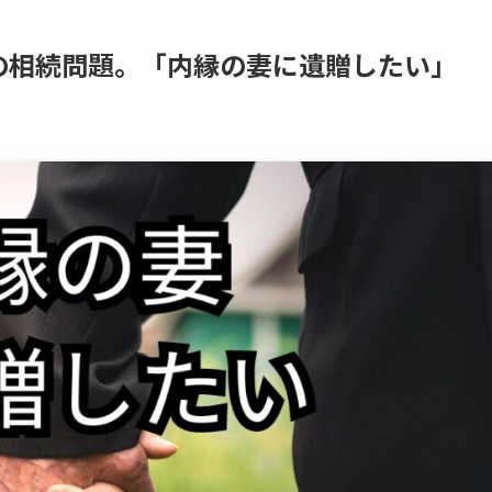
​相続問題。​「内縁の​妻に​遺贈したい」