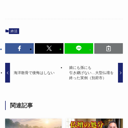
終活
娘にも​孫にも​
海洋散骨で​後悔は​しない
引き継げない…​大型仏壇を​
終った​実例​（別府市）
関連記事