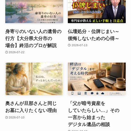
身寄りのいない​人の​遺骨の​
仏壇処分・位牌じまい​～
行方​【大分県大分市の​
後悔しないための​心得～
場合】終活の​プロが​解説
2026-07-13
2026-07-22
奥さんが​旦那さんと​同じ​
「父が​暗号資産を​
お墓に​入りたくない​理由
していたらしい…」​その​
一言から​始まった​
2026-07-10
デジタル遺品の​相談