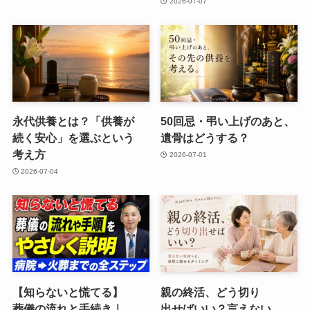
2026-07-07
永代供養とは？​「供養が​
50回忌・弔い​上げの​あと、​
続く​安心」を​選ぶと​いう​
遺骨は​どうする？
考え方
2026-07-01
2026-07-04
【知らないと​慌てる​】
親の​終活、​どう​切り​
葬儀の​流れと​手続き｜
出せばいい？​言えない​