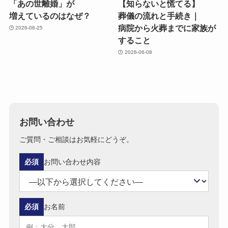
「あの​世離婚」が​
【知らないと​慌てる​】
増えているのは​なぜ？
葬儀の​流れと​手続き｜
病院から​火葬までに​家族が​
2026-06-25
する​こと
2026-06-08
お問い合わせ
ご質問・ご相談はお気軽にどうぞ。
必須
お問い合わせ内容
必須
お名前