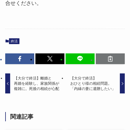
合せください。
終活
【大分で​終活】離婚と​
【大分で​終活】
再婚を​経験し、​家族関係が​
おひとり様の​相続問題。​
複雑に。​死後の​相続が​心配
「内縁の​妻に​遺贈したい」
関連記事