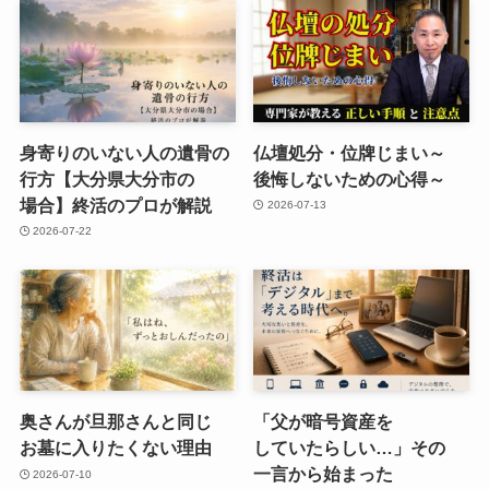
身寄りのいない​人の​遺骨の​
仏壇処分・位牌じまい​～
行方​【大分県大分市の​
後悔しないための​心得～
場合】終活の​プロが​解説
2026-07-13
2026-07-22
奥さんが​旦那さんと​同じ​
「父が​暗号資産を​
お墓に​入りたくない​理由
していたらしい…」​その​
一言から​始まった​
2026-07-10