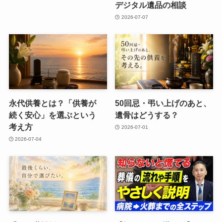
デジタル遺品の​相談
2026-07-07
永代供養とは？​「供養が​
50回忌・弔い​上げの​あと、​
続く​安心」を​選ぶと​いう​
遺骨は​どうする？
考え方
2026-07-01
2026-07-04