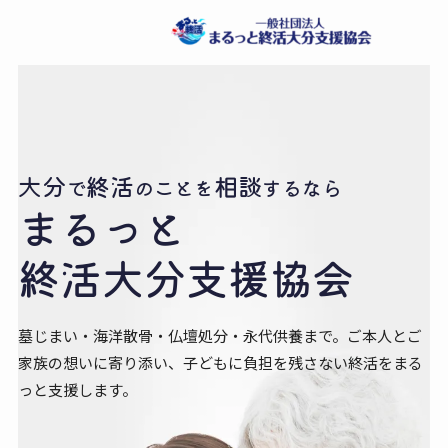
大分
終活
相談
で
の​ことを
するなら
まるっと​
終活大分
支援協会
墓じまい・海洋散骨・仏壇処分・永代供養まで。
ご本人とご
家族の想いに寄り添い、
子どもに負担を残さない終活をまる
っと支援します。