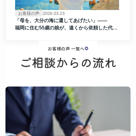
お客様の声
2026.03.23
「母を、​大分の​海に​還してあげたい」​——
福岡に​住む55歳の​娘が、​遠くから​依頼した​代行
【委託】の​海洋散骨
お客様の声 一覧へ
ご相談からの​流れ