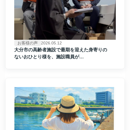
お客様の声
2026.05.12
大分市の​高齢者施設で​最期を​迎えた​身寄りの​
ない​おひとり様を、​施設職員が​
海へお見送りしました