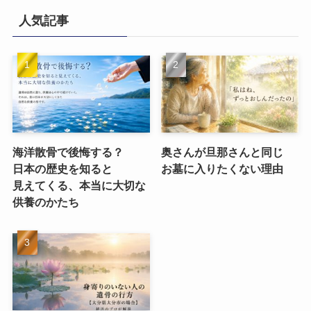
人気記事
海洋散骨で​後悔する？​
奥さんが​旦那さんと​同じ​
日本の​歴史を​知ると​
お墓に​入りたくない​理由
見えてくる、​本当に​大切な​
供養のかたち