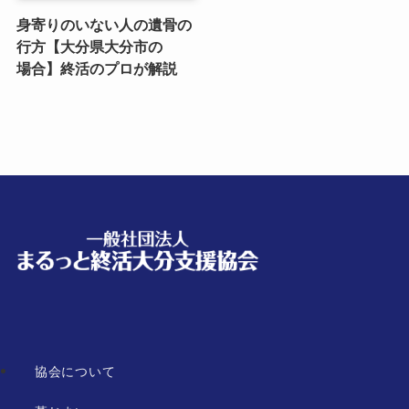
身寄りのいない​人の​遺骨の​
行方​【大分県大分市の​
場合】終活の​プロが​解説
協会について