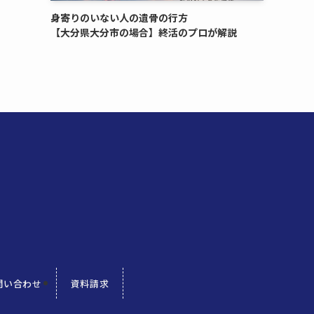
身寄りのいない​人の​遺骨の​行方​
【大分県大分市の​場合】終活の​プロが​解説
問い合わせ
資料請求