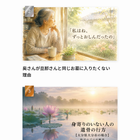
奥さんが​旦那さんと​同じ​お墓に​入りたくない​
理由