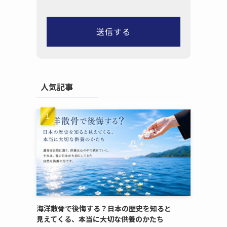
人気記事
海洋散骨で​後悔する？​日本の​歴史を​知ると​
見えてくる、​本当に​大切な​供養のかたち