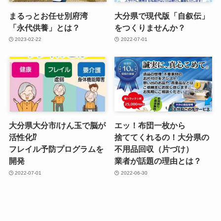
まるっとお任せ別府湾​
大分県で​現代版​「自叙伝」
「永代供養」とは？
を​つくりませんか？
2023-02-22
2022-07-01
大分県大分市/けん玉で​脳が​
エッ！​布団一枚から​
活性化⁉
捨ててくれるの！​大分県の​
フレイル予防プログラムを​
不用品回収​（片づけ）​
開発
業者が​話題の​理由とは？
2022-07-01
2022-06-30