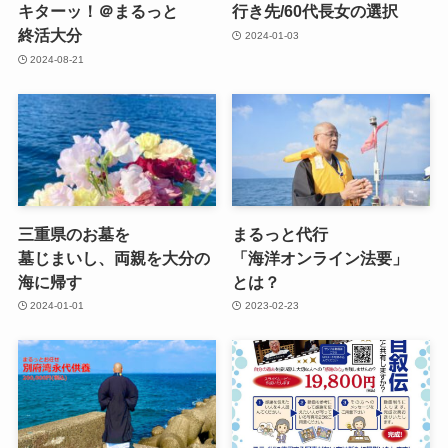
キターッ！​＠まるっと​
行き先/60代長女の​選択
終活大分
2024-01-03
2024-08-21
三重県の​お墓を​
まるっと​代行​
墓じまいし、​両親を​大分の​
「海洋オンライン法要」
海に​帰す
とは？
2024-01-01
2023-02-23