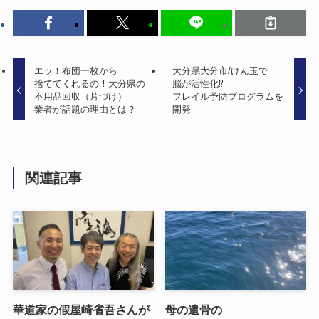
エッ！​布団一枚から​
大分県大分市/けん玉で​
捨ててくれるの！​大分県の​
脳が​活性化⁉
不用品回収​（片づけ）​
フレイル予防プログラムを​
業者が​話題の​理由とは？
開発
関連記事
華道家の​假屋崎省吾さんが​
母の​遺骨の​