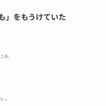
ども」を​もうけていた
ところ、
。
い」。