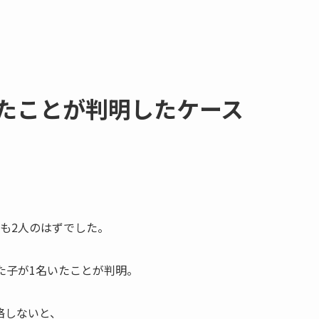
たことが​判明した​ケース
も2人のはずでした。
た子が1名いたことが判明。
絡しないと、