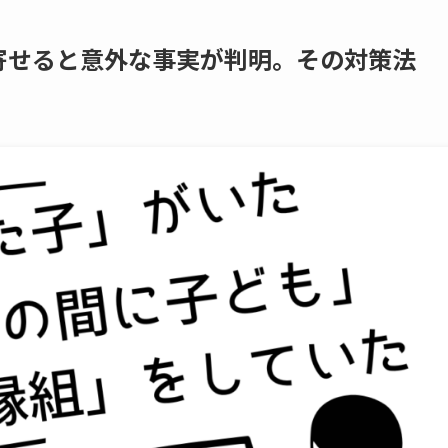
せると​意外な​事実が​判明。​その​対策法