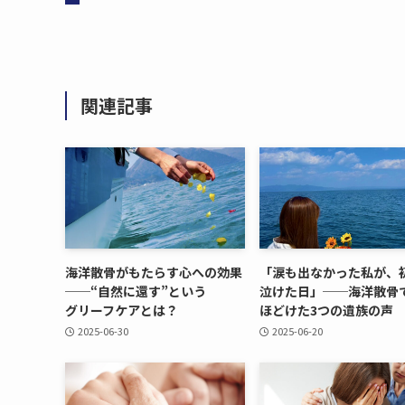
関連記事
海洋散骨が​もたらす心への​効果
「涙も​出なかった​私が、​
──“自然に​還す”と​いう​
泣けた​日」​──海洋散骨で
グリーフケアとは？
ほどけた​3つの​遺族の​声
2025-06-30
2025-06-20