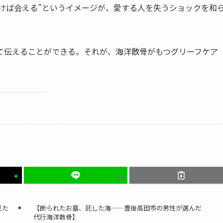
けば会える”というイメージが、愛する人を失うショックを和
して伝えることができる。それが、海洋散骨がもつグリーフケア
た​
【断られた​お墓、​託した​海——豊後高田市の​男性が​選んだ​
代行海洋散骨】