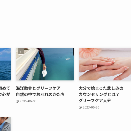
初めて​
海洋散骨と​グリーフケア──
大分で​始まった​悲しみの​
​心が​
自然の​中で​お別れのかたち
カウンセリングとは？​
グリーフケア大分
2025-06-05
2023-06-30