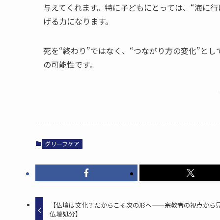
与えてくれます。特に子どもにとっては、“海に行
げる力になります。
死を“終わり”ではなく、“つながり方の変化”と
の可能性です。
グリーフケア
【仏壇は​文化？​だから​こそ次の​形へ​——宗教者の​視点から​見
仏壇処分】