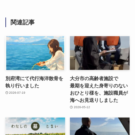
関連記事
別府湾にて代行海洋散骨を​
大分市の​高齢者施設で​
執り​行いました
最期を​迎えた​身寄りの​ない​
おひとり様を、​施設職員が​
2026-07-19
海へお見送りしました
2026-05-12