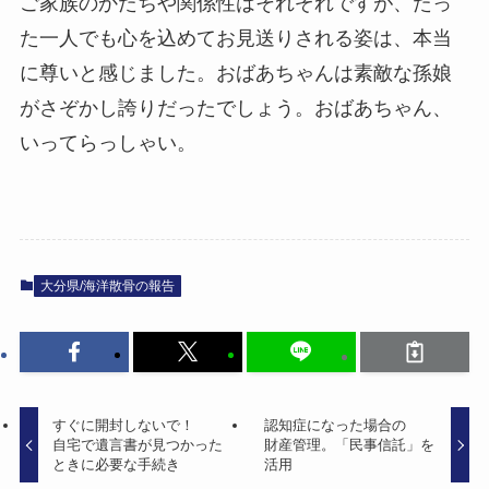
ご家族のかたちや関係性はそれぞれですが、たっ
た一人でも心を込めてお見送りされる姿は、本当
に尊いと感じました。おばあちゃんは素敵な孫娘
がさぞかし誇りだったでしょう。おばあちゃん、
いってらっしゃい。
大分県/海洋散骨の報告
すぐに​開封しないで！​
認知症に​なった​場合の​
自宅で​遺言書が​見つかった​
財産管理。​「民事信託」を​
ときに​必要な​手続き
活用