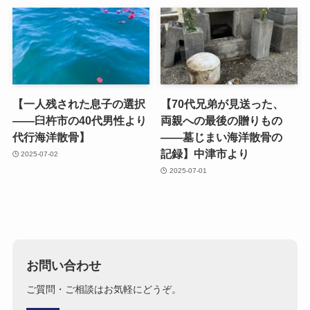
【一人残された​息子の​選択
【70代兄弟が​見送った、​
——臼杵市の​40​代男性より​
両親への​最後の​贈りもの​
代行海洋散骨】
——墓じまい​海洋散骨の​
記録】中津市より
2025-07-02
2025-07-01
お問い合わせ
ご質問・ご相談はお気軽にどうぞ。