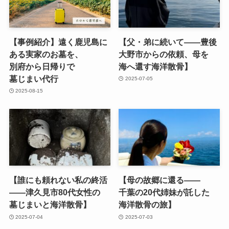
【事例紹介】遠く​鹿児島に​
【父・弟に​続いて​——豊後​
ある​実家の​お墓を、​
大野市からの​依頼、​母を​
別府から​日帰りで​
海へ還す海洋散骨】
墓じまい代行
2025-07-05
2025-08-15
【誰にも​頼れない​私の​終活
【母の​故郷に​還る​——
——津久見市80​代女性の​
千葉の​20代姉妹が​託した​
墓じまいと​海洋散骨】
海洋散骨の​旅】
2025-07-04
2025-07-03