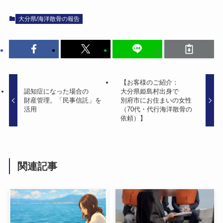
大分県/海洋散骨の報告
【お客様の​ご紹介：
認知症に​なった​場合の​
大分県姫島村出身で​
財産管理。​「民事信託」を​
別府市に​お住まいの​女性​
活用
（70代・代行海洋散骨の​
依頼）​】
関連記事