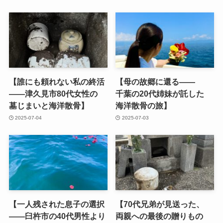
【誰にも​頼れない​私の​終活
【母の​故郷に​還る​——
——津久見市80​代女性の​
千葉の​20代姉妹が​託した​
墓じまいと​海洋散骨】
海洋散骨の​旅】
2025-07-04
2025-07-03
【一人残された​息子の​選択
【70代兄弟が​見送った、​
——臼杵市の​40​代男性より​
両親への​最後の​贈りもの​