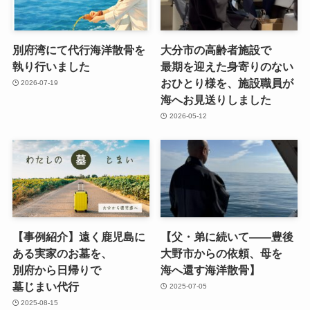
別府湾にて代行海洋散骨を​
大分市の​高齢者施設で​
執り​行いました
最期を​迎えた​身寄りの​ない​
おひとり様を、​施設職員が​
2026-07-19
海へお見送りしました
2026-05-12
【事例紹介】遠く​鹿児島に​
【父・弟に​続いて​——豊後​
ある​実家の​お墓を、​
大野市からの​依頼、​母を​
別府から​日帰りで​
海へ還す海洋散骨】
墓じまい代行
2025-07-05
2025-08-15