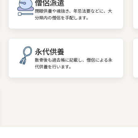
僧侶派遣
閉眼供養や魂抜き、年忌法要などに、大
分県内の僧侶を手配します。
永代供養
散骨後も過去帳に記載し、僧侶による永
代供養を行います。