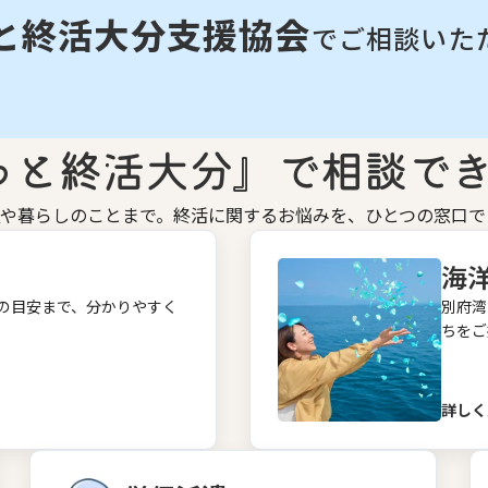
と終活大分支援協会
でご相談いた
っと終活大分』
で​相談でき
や暮らしのことまで。終活に関するお悩みを、ひとつの窓口で
海
の目安まで、分かりやすく
別府湾
ちをご
詳しく