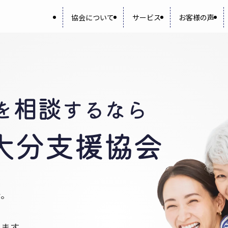
協会について
サービス
お客様の声
相談
を
するなら
大分
支援協会
で。
します。