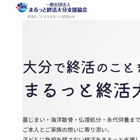
終活のことならまるっと終活大分
大分
終活
で
の​こと
まるっと​終活
墓じまい・海洋散骨・仏壇処分・永代供養ま
ご本人とご家族の想いに寄り添い、
子どもに負担を残さない終活をまるっと支援