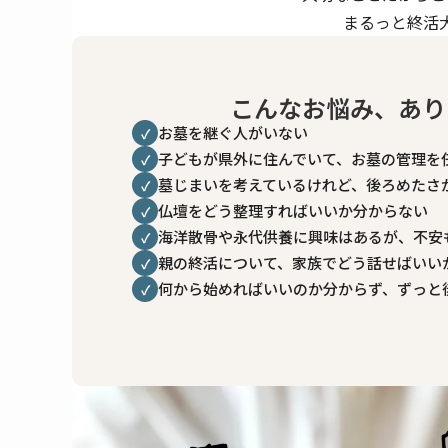
まるっと終活
こんなお悩み、あり
お墓を継ぐ人がいない
✓
子どもが県外に住んでいて、お墓の管理を
✓
墓じまいを考えているけれど、後ろめたさ
✓
仏壇をどう整理すればいいか分からない
✓
海洋散骨や永代供養に興味はあるが、不安
✓
親の終活について、家族でどう話せばいい
✓
何から始めればいいのか分からず、ずっと
✓