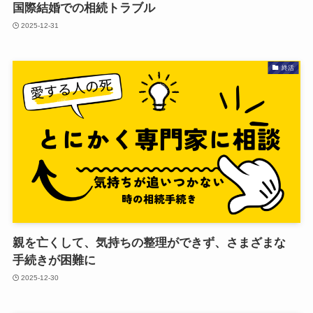
国際結婚での​相続トラブル
2025-12-31
終活
親を​亡くして、​気持ちの​整理が​できず、​さまざまな​
手続きが​困難に
2025-12-30