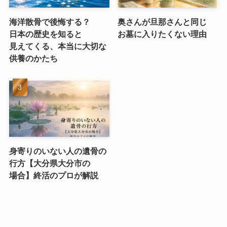
海洋散骨で​後悔する？​
奥さんが​旦那さんと​同じ​
日本の​歴史を​知ると​
お墓に​入りたくない​理由
見えてくる、​本当に​大切な​
供養のかたち
身寄りのいない​人の​遺骨の​
行方​【大分県大分市の​
場合】終活の​プロが​解説