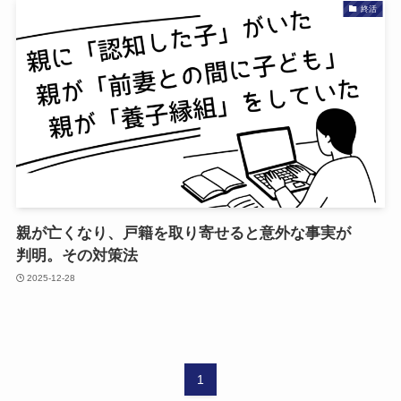
終活
親が​亡くなり、​戸籍を​取り寄せると​意外な​事実が​
判明。​その​対策法
2025-12-28
1