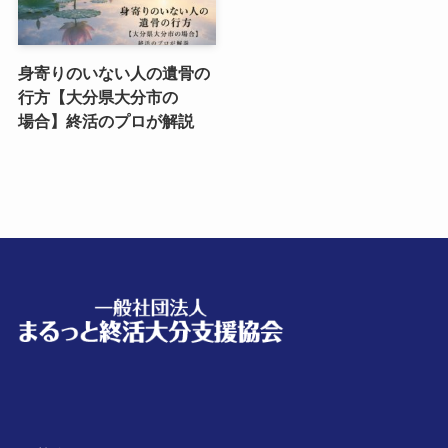
身寄りのいない​人の​遺骨の​
行方​【大分県大分市の​
場合】終活の​プロが​解説