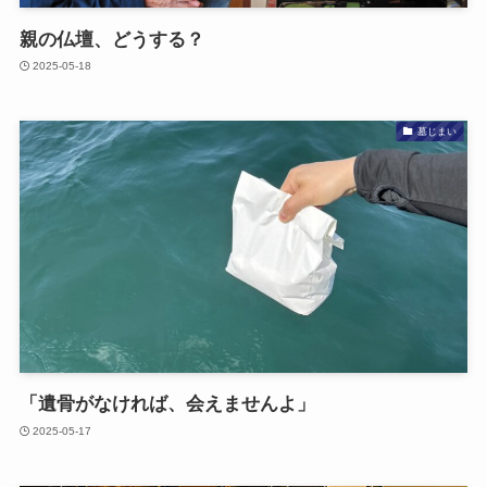
親の​仏壇、​どうする？
2025-05-18
墓じまい
「遺骨が​なければ、​会えませんよ」
2025-05-17