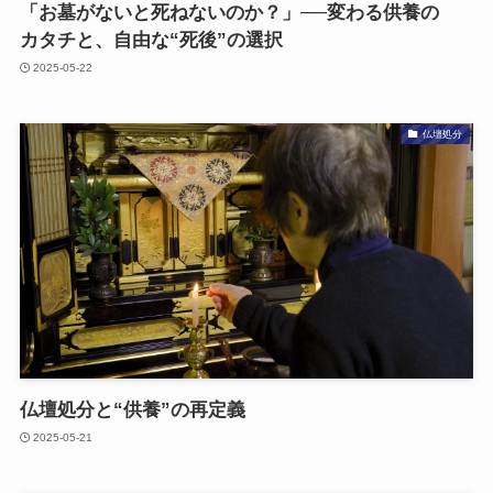
「お墓が​ないと​死ねないのか？」​──変わる​供養の​
カタチと、​自由な​“死後”の​選択
2025-05-22
仏壇処分
仏壇処分と​“供養”の​再定義
2025-05-21