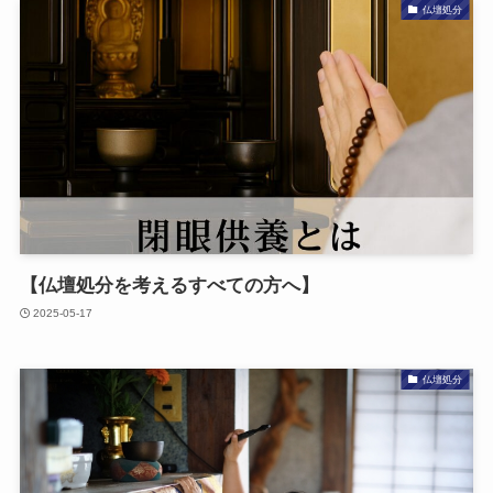
仏壇処分
【仏壇処分を​考える​すべての​方​へ​】
2025-05-17
仏壇処分