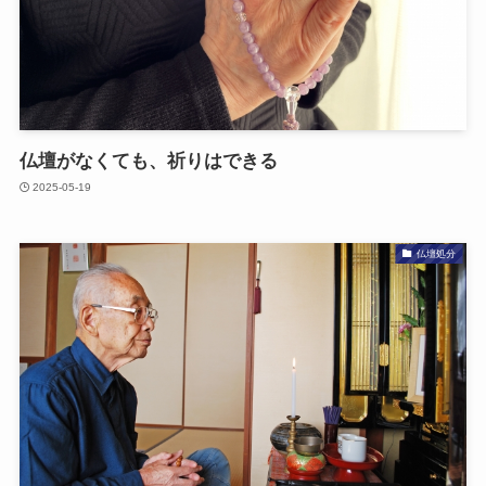
仏壇が​なくても、​祈りは​できる
2025-05-19
仏壇処分