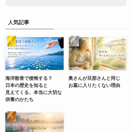
人気記事
海洋散骨で​後悔する？​
奥さんが​旦那さんと​同じ​
日本の​歴史を​知ると​
お墓に​入りたくない​理由
見えてくる、​本当に​大切な​
供養のかたち