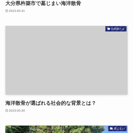
大分県杵築市で​墓じまい​海洋散骨
2023-05-31
自然葬とは
海洋散骨が​選ばれる​社会的な​背景とは？
2023-05-30
墓じまい