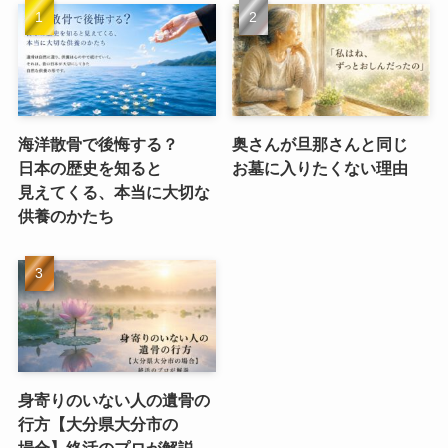
海洋散骨で​後悔する？​
奥さんが​旦那さんと​同じ​
日本の​歴史を​知ると​
お墓に​入りたくない​理由
見えてくる、​本当に​大切な​
供養のかたち
身寄りのいない​人の​遺骨の​
行方​【大分県大分市の​
場合】終活の​プロが​解説