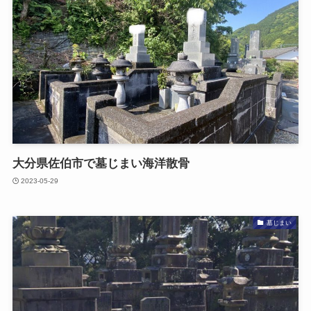
大分県佐伯市で​墓じまい​海洋散骨
2023-05-29
墓じまい