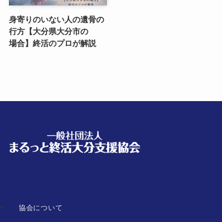
身寄りのいない​人の​遺骨の​
行方​【大分県大分市の​
場合】終活の​プロが​解説
協会について