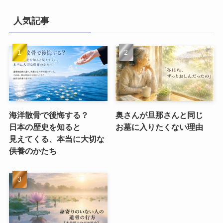
人気記事
海洋散骨で​後悔する？​
奥さんが​旦那さんと​同じ​
日本の​歴史を​知ると​
お墓に​入りたくない​理由
見えてくる、​本当に​大切な​
供養のかたち