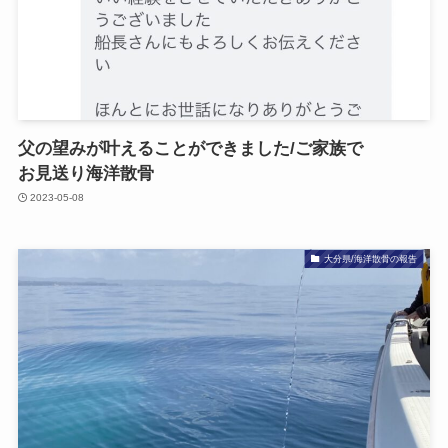
父の​望みが​叶える​ことができました​/ご家族で​
お見送り海洋散骨
2023-05-08
大分県/海洋散骨の報告