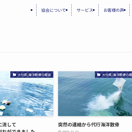
協会について
サービス
お客様の声
大分県/海洋散骨の報告
大分県/海洋散骨の
​流して​
突然の​連絡から​代行海洋散骨
れが​できました
2022-11-11