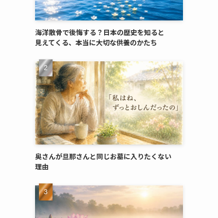
海洋散骨で​後悔する？​日本の​歴史を​知ると​
見えてくる、​本当に​大切な​供養のかたち
奥さんが​旦那さんと​同じ​お墓に​入りたくない​
理由