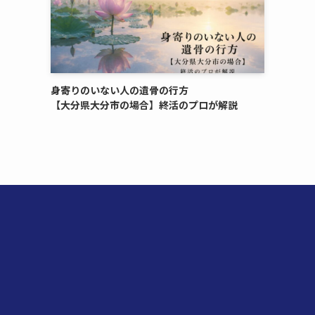
身寄りのいない​人の​遺骨の​行方​
【大分県大分市の​場合】終活の​プロが​解説