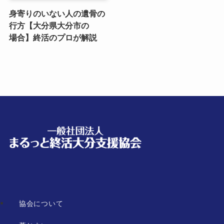
身寄りのいない​人の​遺骨の​
行方​【大分県大分市の​
場合】終活の​プロが​解説
協会について