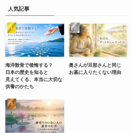
人気記事
海洋散骨で​後悔する？​
奥さんが​旦那さんと​同じ​
日本の​歴史を​知ると​
お墓に​入りたくない​理由
見えてくる、​本当に​大切な​
供養のかたち