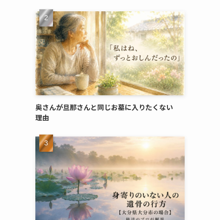
奥さんが​旦那さんと​同じ​お墓に​入りたくない​
理由