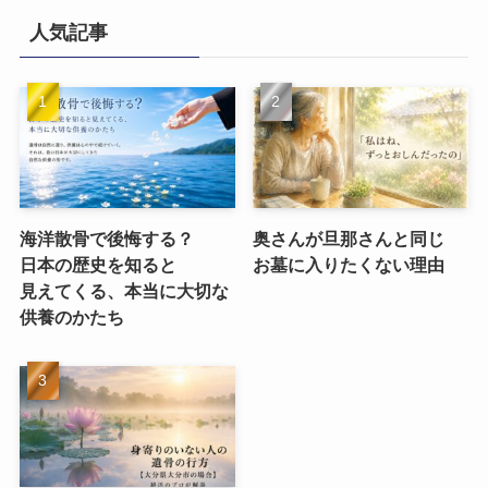
人気記事
海洋散骨で​後悔する？​
奥さんが​旦那さんと​同じ​
日本の​歴史を​知ると​
お墓に​入りたくない​理由
見えてくる、​本当に​大切な​
供養のかたち