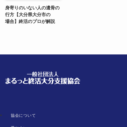
身寄りのいない​人の​遺骨の​
行方​【大分県大分市の​
場合】終活の​プロが​解説
協会について