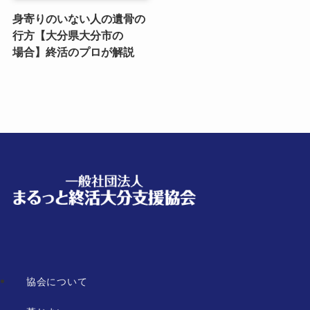
身寄りのいない​人の​遺骨の​
行方​【大分県大分市の​
場合】終活の​プロが​解説
協会について