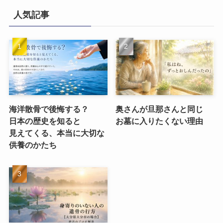
人気記事
海洋散骨で​後悔する？​
奥さんが​旦那さんと​同じ​
日本の​歴史を​知ると​
お墓に​入りたくない​理由
見えてくる、​本当に​大切な​
供養のかたち