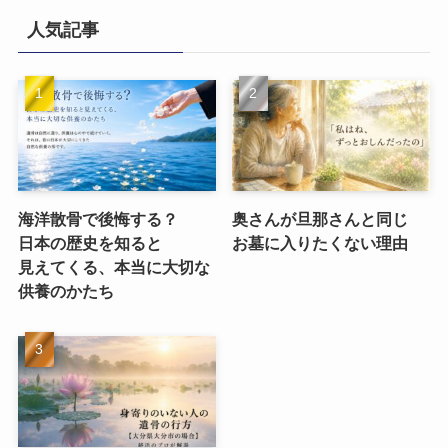
人気記事
海洋散骨で​後悔する？​
奥さんが​旦那さんと​同じ​
日本の​歴史を​知ると​
お墓に​入りたくない​理由
見えてくる、​本当に​大切な​
供養のかたち