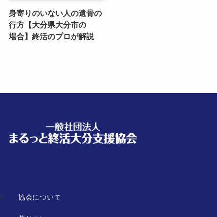
身寄りのいない​人の​遺骨の​
行方​【大分県大分市の​
場合】終活の​プロが​解説
協会について