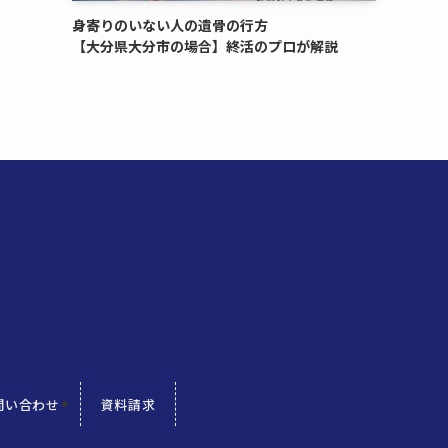
身寄りのいない​人の​遺骨の​行方​
【大分県大分市の​場合】終活の​プロが​解説
問い合わせ
資料請求