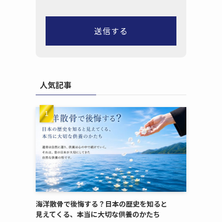
人気記事
海洋散骨で​後悔する？​日本の​歴史を​知ると​
見えてくる、​本当に​大切な​供養のかたち