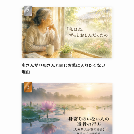
奥さんが​旦那さんと​同じ​お墓に​入りたくない​
理由