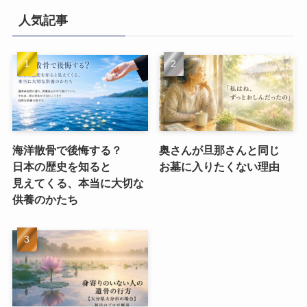
人気記事
海洋散骨で​後悔する？​
奥さんが​旦那さんと​同じ​
日本の​歴史を​知ると​
お墓に​入りたくない​理由
見えてくる、​本当に​大切な​
供養のかたち