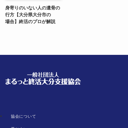
身寄りのいない​人の​遺骨の​
行方​【大分県大分市の​
場合】終活の​プロが​解説
協会について