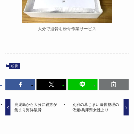
大分で遺骨を粉骨作業サービス
粉骨
鹿児島から​大分に​親族が​
別府の​墓じまい​遺骨整理の​
集まり​海洋散骨
依頼/兵庫​県女性より