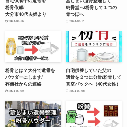
自宅供養中の​遺骨を​
墓じまい​遺骨整理して​
粉骨依頼/
納骨堂へ​/粉骨して​１つの​
大分市40代夫婦より
骨つぼへ
2024-04-16
2024-04-11
粉骨とは？​大分で​遺骨を​
自宅供養していた​父の​
パウダーにします/
遺骨を​２つに​分骨/粉骨して​
葬儀社からの​連絡
真​空パックへ​（40​代女性）
2024-03-09
2024-03-08