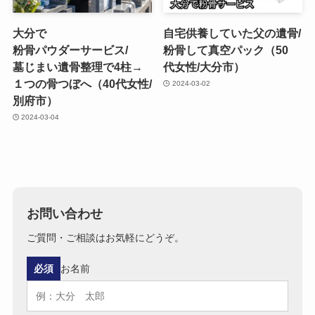
大分で​
自宅供養していた​父の​遺骨/
粉骨パウダーサービス/
粉骨して​真​空パック​（50​
墓じまい​遺骨整理で​4柱→​
代女性/大分市）
１つの​骨つぼへ​（40​代女性/
2024-03-02
別府市）
2024-03-04
お問い合わせ
ご質問・ご相談はお気軽にどうぞ。
必須
お名前