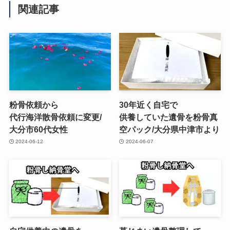
関連記事
粉骨依頼から​
30年近く​自宅で​
代行海洋散骨依頼に​変更/
供養していた​遺骨を​粉骨真​
大分市60​代女性
空パック/大分県中津市より
2024-06-12
2024-06-07