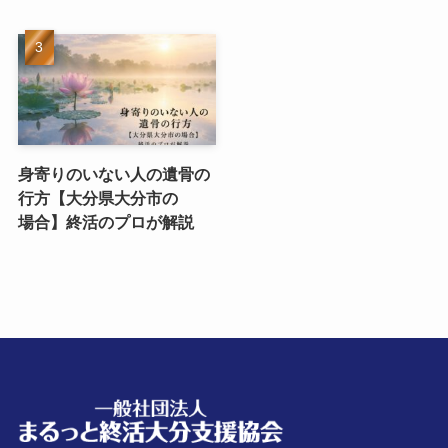
身寄りのいない​人の​遺骨の​
行方​【大分県大分市の​
場合】終活の​プロが​解説