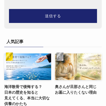
人気記事
海洋散骨で​後悔する？​
奥さんが​旦那さんと​同じ​
日本の​歴史を​知ると​
お墓に​入りたくない​理由
見えてくる、​本当に​大切な​
供養のかたち