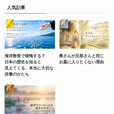
人気記事
海洋散骨で​後悔する？​
奥さんが​旦那さんと​同じ​
日本の​歴史を​知ると​
お墓に​入りたくない​理由
見えてくる、​本当に​大切な​
供養のかたち