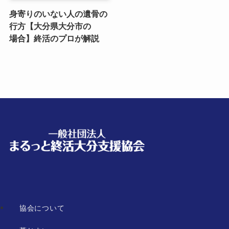
身寄りのいない​人の​遺骨の​
行方​【大分県大分市の​
場合】終活の​プロが​解説
協会について