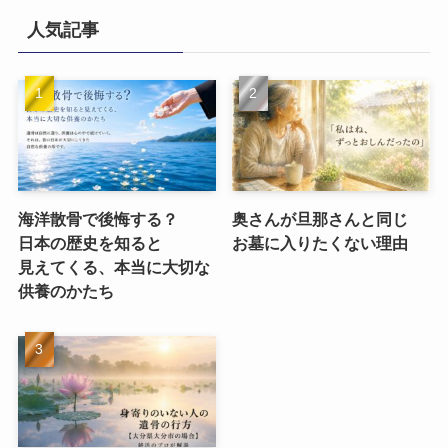
人気記事
海洋散骨で​後悔する？​
奥さんが​旦那さんと​同じ​
日本の​歴史を​知ると​
お墓に​入りたくない​理由
見えてくる、​本当に​大切な​
供養のかたち