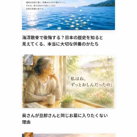
海洋散骨で​後悔する？​日本の​歴史を​知ると​
見えてくる、​本当に​大切な​供養のかたち
奥さんが​旦那さんと​同じ​お墓に​入りたくない​
理由