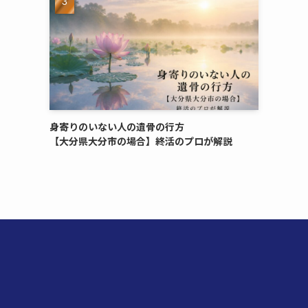
身寄りのいない​人の​遺骨の​行方​
【大分県大分市の​場合】終活の​プロが​解説