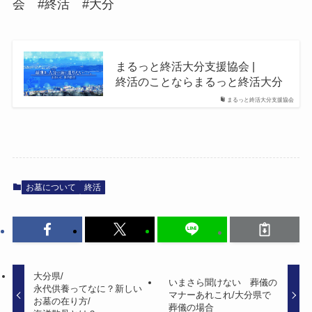
会 #終活 #大分
まるっと​終活大分支援協会 |
終活の​ことならまるっと​終活大分
まるっと終活大分支援協会
お墓について
終活
大分県/
いまさら​聞けない​ 葬儀の​
永代供養ってなに？​新しい​
マナーあれこれ/大分県で​
お墓の​在り方​/
葬儀の​場合