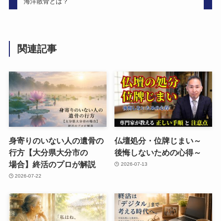
海洋散骨とは？
関連記事
身寄りのいない​人の​遺骨の​
仏壇処分・位牌じまい​～
行方​【大分県大分市の​
後悔しないための​心得～
場合】終活の​プロが​解説
2026-07-13
2026-07-22