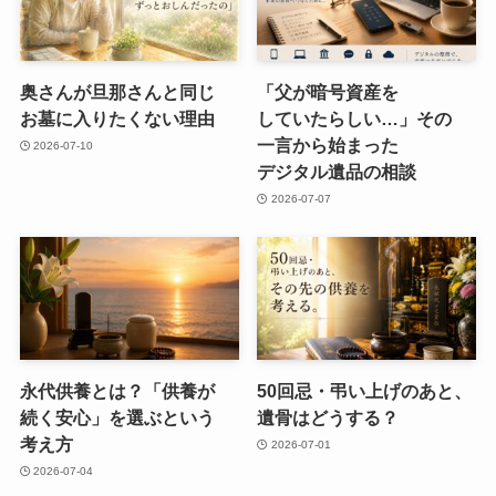
奥さんが​旦那さんと​同じ​
「父が​暗号資産を​
お墓に​入りたくない​理由
していたらしい…」​その​
一言から​始まった​
2026-07-10
デジタル遺品の​相談
2026-07-07
永代供養とは？​「供養が​
50回忌・弔い​上げの​あと、​
続く​安心」を​選ぶと​いう​
遺骨は​どうする？
考え方
2026-07-01
2026-07-04