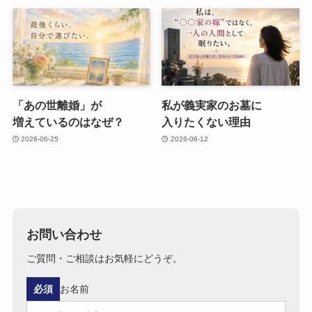
「あの​世離婚」が​
私が​義実家の​お墓に​
増えているのは​なぜ？
入りたくない​理由
2026-06-25
2026-06-12
お問い合わせ
ご質問・ご相談はお気軽にどうぞ。
必須
お名前