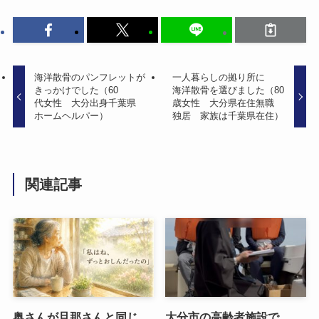
海洋散骨の​パンフレットが​
一人​暮らしの​拠り所に​
きっかけでした​（60​
海洋散骨を​選びました​（80​
代女性 大分出身千葉県
歳女性 大分県在住無職
ホームヘルパー）
独居 家族は​千葉県在住）
関連記事
奥さんが​旦那さんと​同じ​
大分市の​高齢者施設で​