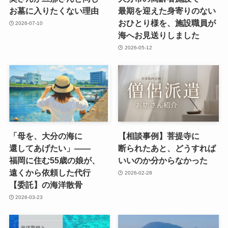
お墓に​入りたくない​理由
最期を​迎えた​身寄りの​ない​
おひとり様を、​施設職員が​
2026-07-10
海へお見送りしました
2026-05-12
「母を、​大分の​海に​
【相談事例】菩提寺に​
還してあげたい」​——
断られた​あと、​どう​すれば​
福岡に​住む55歳の​娘が、​
いいのか分からなかった
遠くから​依頼した​代行
2026-02-28
【委託】の​海洋散骨
2026-03-23