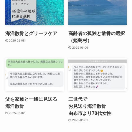
海洋散骨と​グリーフケア
高齢者の​孤独と​散骨の​選択​
（姫島村）
2026-01-08
2025-06-06
父を​家族と​一緒に​見送る​
三世代で​
海洋散骨
お見送り海洋散骨
由布市より​70​代女性
2025-06-02
2025-05-31