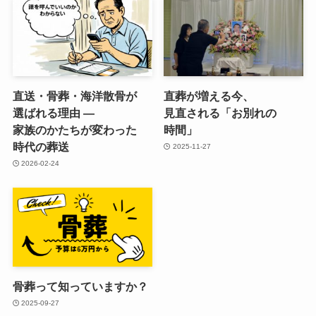
直送・骨葬・海洋散骨が​
直葬が​増える​今、​
選ばれる​理由 ―
見直される​「お別れの​
家族のかたちが​変わった​
時間」
時代の​葬送
2025-11-27
2026-02-24
骨葬って​知っていますか？
2025-09-27