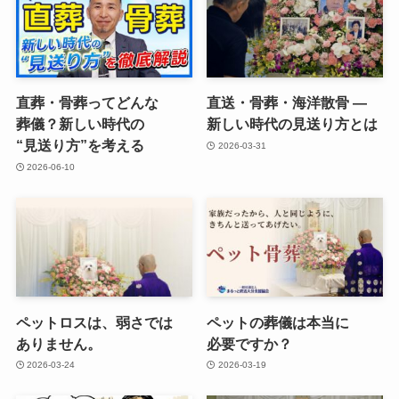
直葬・骨葬って​どんな​
直送・骨葬・海洋散骨 ―
葬儀？​新しい​時代の​
新しい​時代の​見送り方とは
“見送り方”を​考える
2026-03-31
2026-06-10
ペットロスは、​弱さでは​
ペットの​葬儀は​本当に​
ありません。
必要ですか？
2026-03-24
2026-03-19