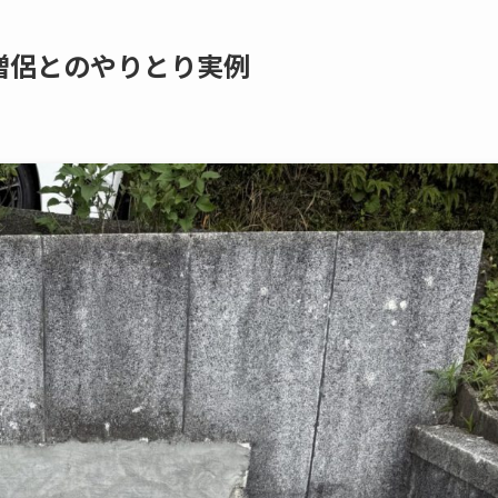
​僧侶との​やりとり実例