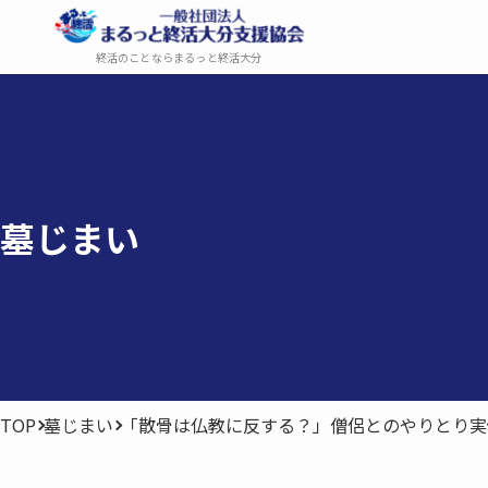
終活のことならまるっと終活大分
墓じまい
TOP
墓じまい
「散骨は仏教に反する？」僧侶とのやりとり実