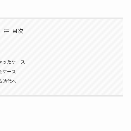
目次
かったケース
たケース
る時代へ