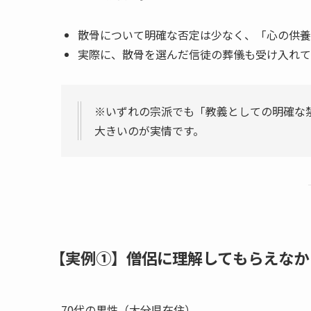
散骨について明確な否定は少なく、「心の供養
実際に、散骨を選んだ信徒の葬儀も受け入れて
※いずれの宗派でも「教義としての明確な
大きいのが実情です。
【実例①】僧侶に​理解して​もらえなか
70代の男性（大分県在住）