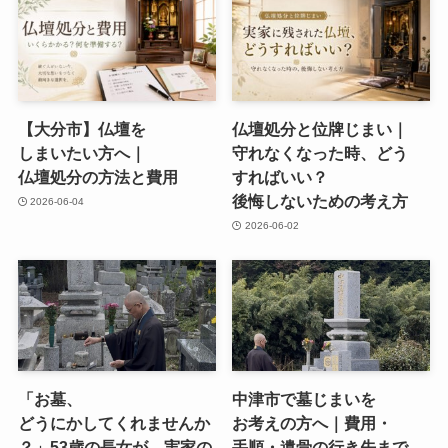
【大分市】仏壇を​
仏壇処分と​位牌じまい​｜
しまいたい方​へ​｜
守れなくなった​時、​どう​
仏壇処分の​方​法と​費用
すれば​いい？​
後悔しないための​考え方
2026-06-04
2026-06-02
「お墓、​
中津市で​墓じまいを​
どうにかしてくれませんか
お考えの​方​へ​｜費用・
？」​53歳の​長女が、​実家の​
手順・遺骨の​行き先まで​