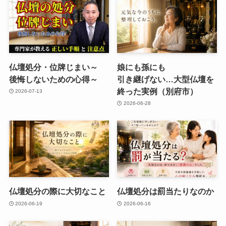
仏壇処分・位牌じまい​～
娘にも​孫にも​
後悔しないための​心得～
引き継げない…​大型仏壇を​
終った​実例​（別府市）
2026-07-13
2026-06-28
仏壇処分の​際に​大切な​こと
仏壇処分は​罰当たりなのか
2026-06-19
2026-06-16