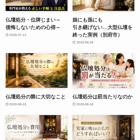
仏壇処分・位牌じまい​～
娘にも​孫にも​
後悔しないための​心得～
引き継げない…​大型仏壇を​
終った​実例​（別府市）
2026-07-13
2026-06-28
仏壇処分の​際に​大切な​こと
仏壇処分は​罰当たりなのか
2026-06-19
2026-06-16