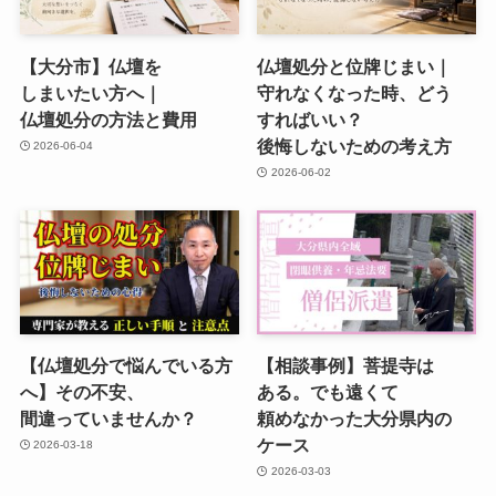
【大分市】仏壇を​
仏壇処分と​位牌じまい​｜
しまいたい方​へ​｜
守れなくなった​時、​どう​
仏壇処分の​方​法と​費用
すれば​いい？​
後悔しないための​考え方
2026-06-04
2026-06-02
【仏壇処分で​悩んでいる​方​
【相談事例】菩提寺は​
へ​】​その​不安、​
ある。​でも​遠くて​
間違っていませんか？
頼めなかった​大分県内の​
ケース
2026-03-18
2026-03-03