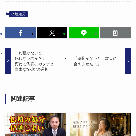
仏壇処分
「お墓が​ないと​
死ねないのか？」​──
「遺骨が​ないと、​故人に​
変わる​供養の​カタチと、​
会えませんよ」
自由な​“死後”の​選択
関連記事