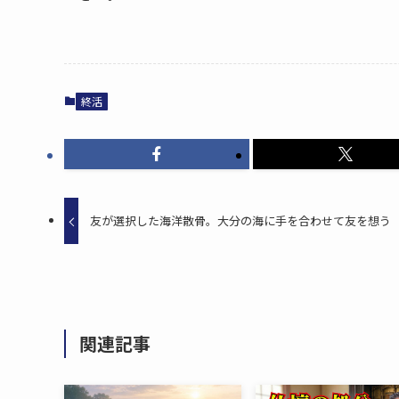
終活
友が​選択した​海洋散骨。​大分の​海に​手を​合わせて​友を​想う
関連記事