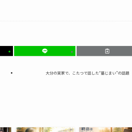
大分の​実家で、​こたつで​話した​“墓じまい”の​話題