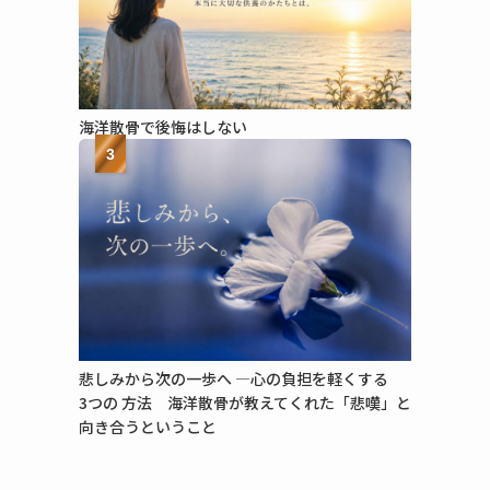
海洋散骨で​後悔は​しない
3
悲しみから​次の​一歩へ​ ―心の​負担を​軽く​する​
3つの​ 方​法 海洋散骨が​教えてくれた​「悲嘆」と​
向き合うと​いう​こと