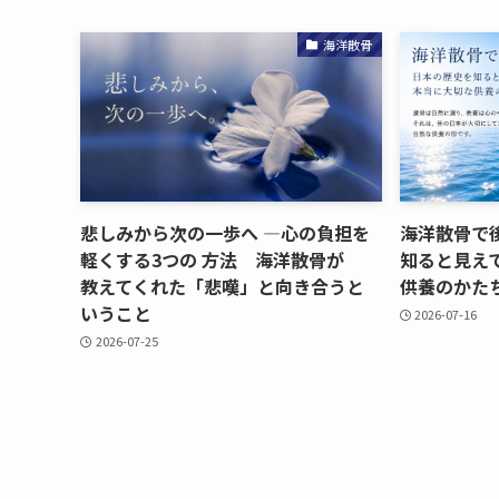
海洋散骨
悲しみから​次の​一歩へ​ ―心の​負担を​
海洋散骨で​
軽く​する​3つの​ 方​法 海洋散骨が​
知ると​見えて
教えてくれた​「悲嘆」と​向き合うと​
供養のかた
いう​こと
2026-07-16
2026-07-25