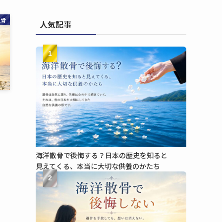
散骨
人気記事
1
海洋散骨で​後悔する？​日本の​歴史を​知ると​
見えてくる、​本当に​大切な​供養のかたち
2