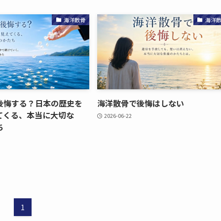
海洋散骨
海洋
後悔する？​日本の​歴史を​
海洋散骨で​後悔は​しない
くる、​本当に​大切な​
2026-06-22
ち
1