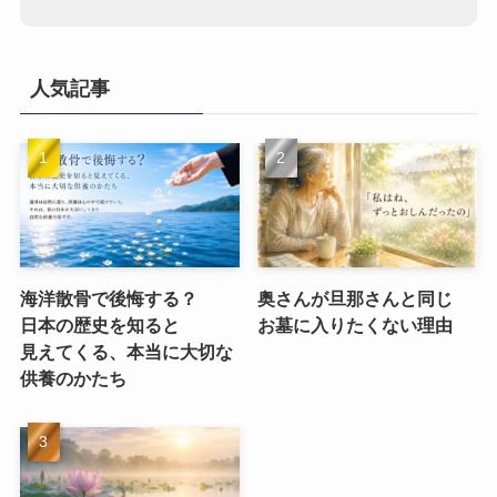
人気記事
海洋散骨で​後悔する？​
奥さんが​旦那さんと​同じ​
日本の​歴史を​知ると​
お墓に​入りたくない​理由
見えてくる、​本当に​大切な​
供養のかたち