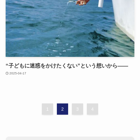
“子どもに​迷惑を​かけたくない”と​いう​想いから​――
2025-04-17
1
2
3
4