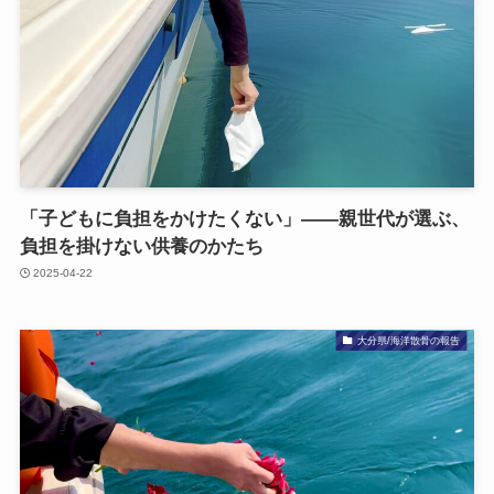
「子どもに​負担を​かけたくない」——親世代が​選ぶ、​
負担を​掛けない​供養のかたち
2025-04-22
大分県/海洋散骨の報告