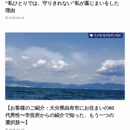
“​私ひとりでは、​守りきれない​”​私が​墓じまいを​した​
理由
2025-04-24
大分県/海洋散骨の報告
【お客様の​ご紹介：大分県由布市に​お住まいの​60​
代男性〜市役所からの​紹介で​知った、​もう​一つの​
選択肢〜】
2025-04-23