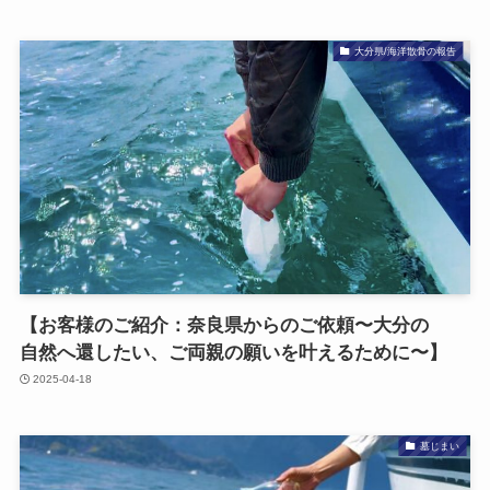
大分県/海洋散骨の報告
【お客様の​ご紹介：奈良県からの​ご依頼〜​大分の​
自然へ​還したい、​ご両親の​願いを​叶える​ために​〜】
2025-04-18
墓じまい