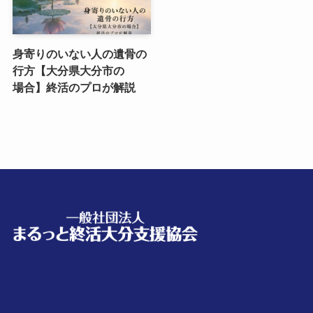
身寄りのいない​人の​遺骨の​
行方​【大分県大分市の​
場合】終活の​プロが​解説