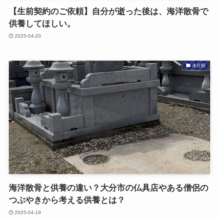
【生前契約の​ご依頼】自分が​逝った​後は、​海洋散骨で​
供養して​ほしい。
2025-04-20
未分類
海洋散骨と​供養の​違い？​大分市の​仏具店や​ある​僧侶の​
つぶやきから​考える​供養とは？
2025-04-19