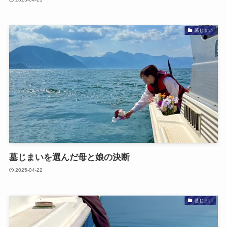
墓じまい
墓じまいを​選んだ母と​娘の​決断
2025-04-22
墓じまい