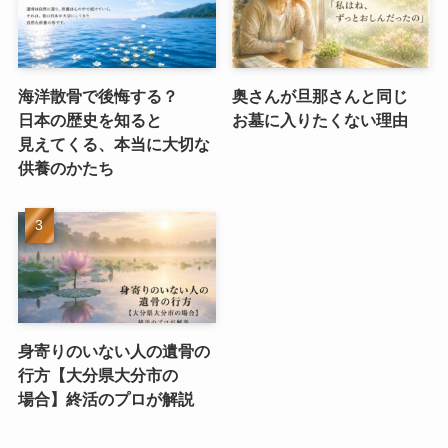
海洋散骨で​後悔する？​
奥さんが​旦那さんと​同じ​
日本の​歴史を​知ると​
お墓に​入りたくない​理由
見えてくる、​本当に​大切な​
供養のかたち
身寄りのいない​人の​遺骨の​
行方​【大分県大分市の​
場合】終活の​プロが​解説