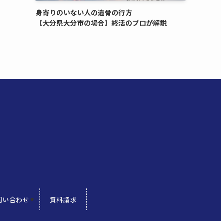
身寄りのいない​人の​遺骨の​行方​
【大分県大分市の​場合】終活の​プロが​解説
問い合わせ
資料請求