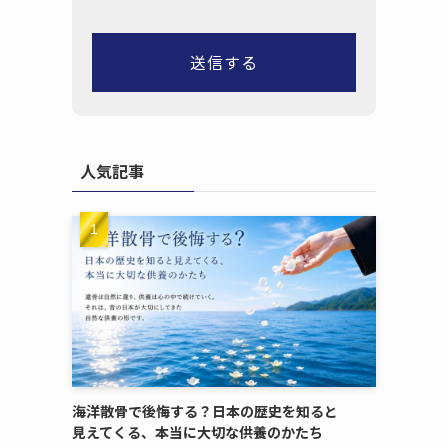
人気記事
海洋散骨で​後悔する？​日本の​歴史を​知ると​
見えてくる、​本当に​大切な​供養のかたち