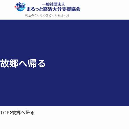
終活のことならまるっと終活大分
故郷へ​帰る
TOP
故郷へ帰る