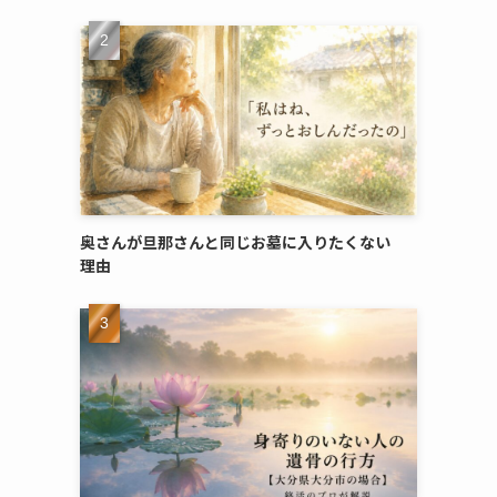
奥さんが​旦那さんと​同じ​お墓に​入りたくない​
理由