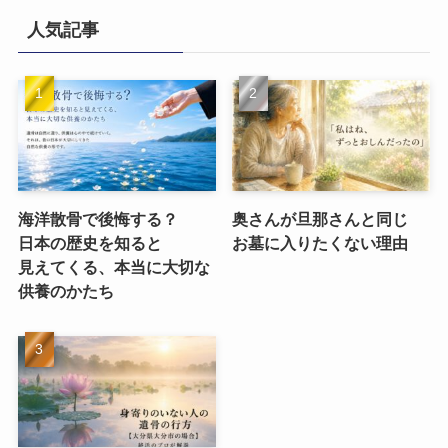
人気記事
海洋散骨で​後悔する？​
奥さんが​旦那さんと​同じ​
日本の​歴史を​知ると​
お墓に​入りたくない​理由
見えてくる、​本当に​大切な​
供養のかたち