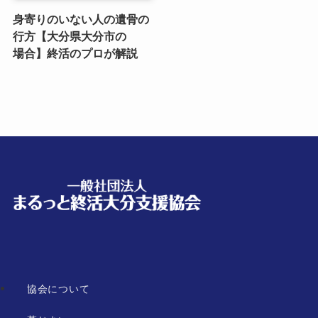
身寄りのいない​人の​遺骨の​
行方​【大分県大分市の​
場合】終活の​プロが​解説
協会について