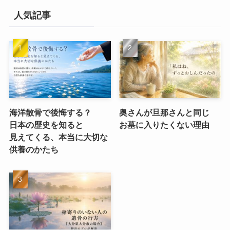
人気記事
海洋散骨で​後悔する？​
奥さんが​旦那さんと​同じ​
日本の​歴史を​知ると​
お墓に​入りたくない​理由
見えてくる、​本当に​大切な​
供養のかたち