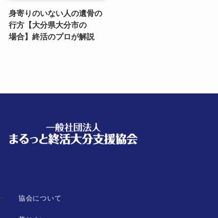
身寄りのいない​人の​遺骨の​
行方​【大分県大分市の​
場合】終活の​プロが​解説
協会について