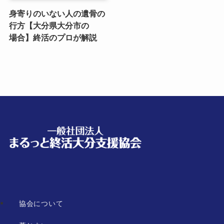
身寄りのいない​人の​遺骨の​
行方​【大分県大分市の​
場合】終活の​プロが​解説
協会について