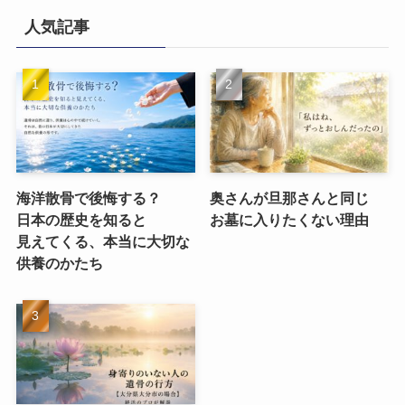
人気記事
海洋散骨で​後悔する？​
奥さんが​旦那さんと​同じ​
日本の​歴史を​知ると​
お墓に​入りたくない​理由
見えてくる、​本当に​大切な​
供養のかたち