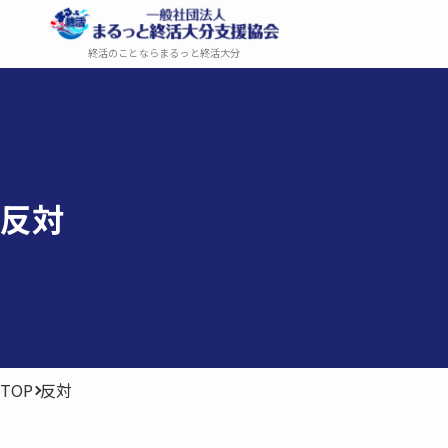
終活のことならまるっと終活大分
反対
TOP
反対