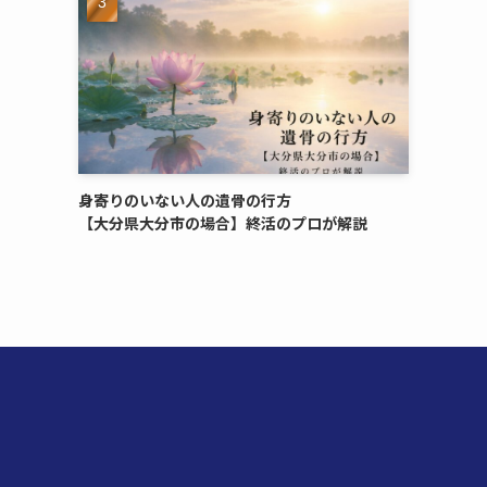
身寄りのいない​人の​遺骨の​行方​
【大分県大分市の​場合】終活の​プロが​解説