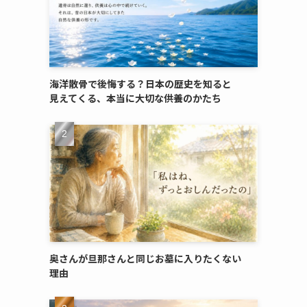
海洋散骨で​後悔する？​日本の​歴史を​知ると​
見えてくる、​本当に​大切な​供養のかたち
奥さんが​旦那さんと​同じ​お墓に​入りたくない​
理由