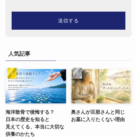
人気記事
海洋散骨で​後悔する？​
奥さんが​旦那さんと​同じ​
日本の​歴史を​知ると​
お墓に​入りたくない​理由
見えてくる、​本当に​大切な​
供養のかたち