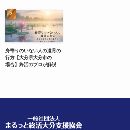
身寄りのいない​人の​遺骨の​
行方​【大分県大分市の​
場合】終活の​プロが​解説